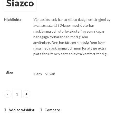
Siazco
Highlights:
Vår ansiktsmask har en stilren design och är gjord av
i 3-lager med justerbar
kvalitetsmaterial
näsklämma och storleksjustering som skapar
behagliga förhållanden för dig som
användare. Den har fått en spetsig form över
näsa med näsklämma och mun för att ge extra
plats för luft och därmed extra komfort för dig.
Size
Barn
Vuxan
Tvättbar Munskydd i textil (100% bomull) för vuxna och barnen 
Add to wishlist
Compare