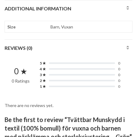
ADDITIONAL INFORMATION
Size
Barn, Vuxan
REVIEWS (0)
5 ★
0
0 ★
4 ★
0
3 ★
0
0 Ratings
2 ★
0
1 ★
0
There are no reviews yet.
Be the first to review “Tvättbar Munskydd i
textil (100% bomull) för vuxna och barnen
med näsklämma och storleksjustering – Grön”