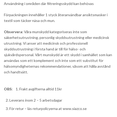
Användning i områden där filtreringsskydd kan behövas
Förpackningen innehåller 1 styck återanvändbar ansiktsmasker i
textil som täcker näsa och mun.
Observera:
Våra munskydd kategoriseras inte som
säkerhetsutrustning, personlig skyddsutrustning eller medicinsk
utrustning. Vi anser att medicinsk och professionell
skyddsutrustning i första hand är till för hälso- och
sjukvårdspersonal. Vårt munskydd är ett skydd i samhället som kan
användas som ett komplement och inte som ett substitut för
hälsomyndigheternas rekommendationer, såsom att hålla avstånd
och handtvätt.
OBS:
1. Frakt avgifterna alltid 11kr
Leverans inom 2 – 5 arbetsdagar
För retur – läs returpolicyerna at www.siazco.se