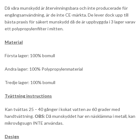
Då våra munskydd är återvinningsbara och inte producerade för
engångsanvändning, är de inte CE-märkta. De lever dock upp till
bästa praxis för säkert munskydd då de är uppbyggda i 3 lager varav
ett polypropylenfilter i mitten.
Material
Första lager: 100% bomull
Andra lager: 100% Polypropylenmaterial
Tredje lager: 100% bomull
Tvättning instructions
Kan tvättas 25 – 40 gånger i kokat vatten av 60 grader med
handtvättning
.
OBS:
Då munskyddet har en näsklämma i metall, kan
mikrovågsugn INTE
användas.
Design