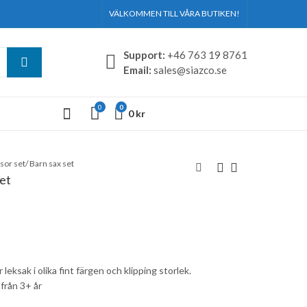
VÄLKOMMEN TILL VÅRA BUTIKEN!
Support:
+46 763 19 8761
Email:
sales@siazco.se
0
0
0
kr
sor set/ Barn sax set
set
Girls Makeup Toykit /
Girls necklace / Tjej
Flickor smink leksak
halsband
45
25
kr
kr
79
45
kr
kr
 leksak i olika fint färgen och klipping storlek.
från 3+ år