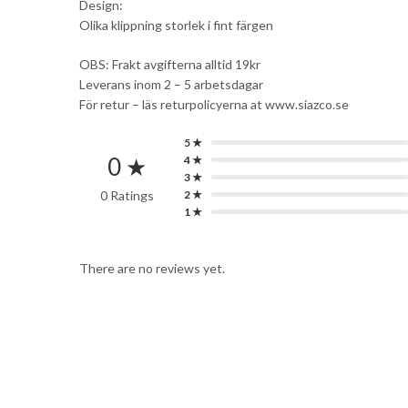
Design:
Olika klippning storlek i fint färgen
OBS: Frakt avgifterna alltid 19kr
Leverans inom 2 – 5 arbetsdagar
För retur – läs returpolicyerna at www.siazco.se
5 ★
0 ★
4 ★
3 ★
0 Ratings
2 ★
1 ★
There are no reviews yet.