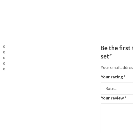
0
Be the first
0
set”
0
0
Your email addres
0
Your rating
*
Your review
*