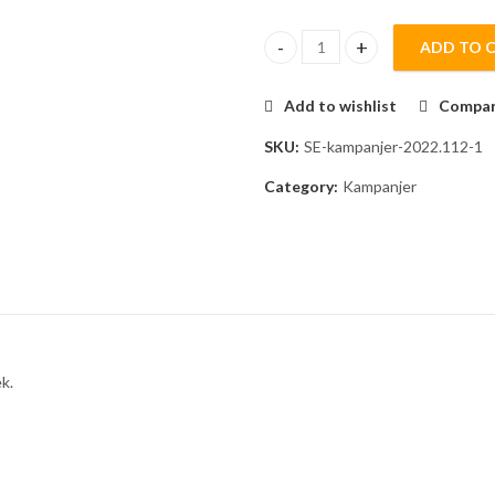
ADD TO 
Kids Scissor set/ Barn sax set 
Add to wishlist
Compa
SKU:
SE-kampanjer-2022.112-1
Category:
Kampanjer
ek.