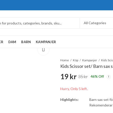
ER
DAM
BARN
KAMPANJER
Home
Köp
Kampanjer
Kids Scis
Kids Scissor set/ Barn sax 
19
kr
35
kr
46
% Off
Hurry, Only 5 left.
Highlights:
Barn sax set för
Rekomenderar 